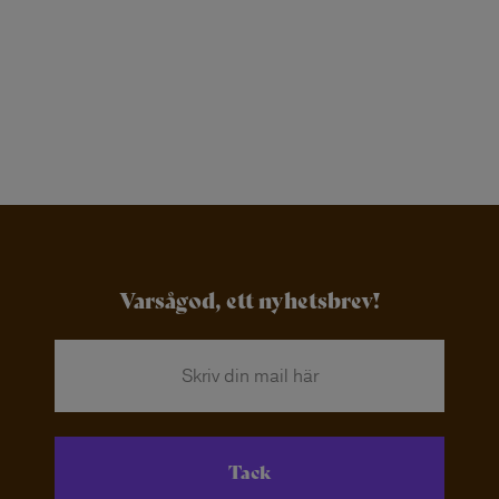
Varsågod, ett nyhetsbrev!