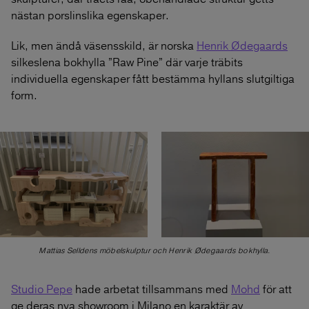
nästan porslinslika egenskaper.
Lik, men ändå väsensskild, är norska
Henrik Ødegaards
silkeslena bokhylla ”Raw Pine” där varje träbits
individuella egenskaper fått bestämma hyllans slutgiltiga
form.
Mattias Selldens möbelskulptur och Henrik Ødegaards bokhylla.
Studio Pepe
hade arbetat tillsammans med
Mohd
för att
ge deras nya showroom i Milano en karaktär av