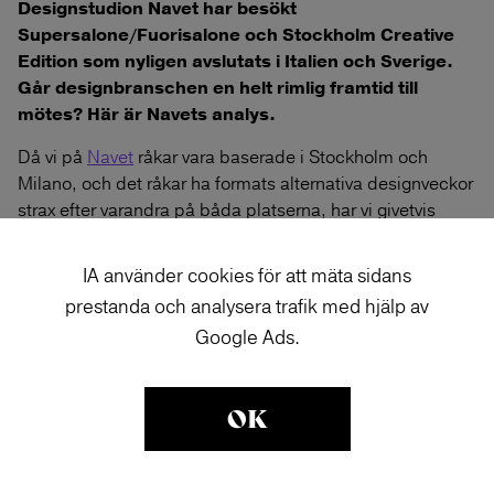
Designstudion Navet har besökt
Supersalone/Fuorisalone och Stockholm Creative
Edition som nyligen avslutats i Italien och Sverige.
Går designbranschen en helt rimlig framtid till
mötes? Här är Navets analys.
Då vi på
Navet
råkar vara baserade i Stockholm och
Milano, och det råkar ha formats alternativa designveckor
strax efter varandra på båda platserna, har vi givetvis
besökt dem och jämfört dem. Många, liksom vi själva,
satsade stort våren 2019 och har sedan dess levt lite på
IA använder cookies för att mäta sidans
sparlåga. Är det en slump att det kommer nya alternativa
prestanda och analysera trafik med hjälp av
designveckor hösten 2021 eller är det designvärldens
Google Ads.
version av en maskros som tränger sig upp ur asfalt eller
en vårsol som till slut smälter den sista snön? Vi har
identifierat en trend där ledordet är
lagom
, vilket vi
OK
exemplifierar med rubrikerna Befintliga projekt,
Småskaligt och hantverk samt Socialt.