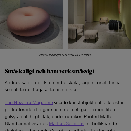
Hems tillfälliga showroom i Milano.
Småskaligt och hantverksmässigt
Andra visade projekt i mindre skala, lagom för att hinna
se och ta in, ifrågasätta och förstå.
The New Era Magazine
visade konstobjekt och arkitektur
porträtterade i tidigare nummer i ett galleri med liten
golvyta och högt i tak, under rubriken Printed Matter.
Bland annat visades
Mattias Selldens
möbelliknande
skulpturer, där träets råa, obehandlade struktur getts